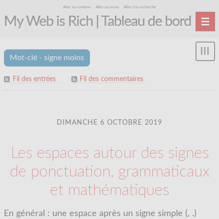
Aller au contenu
Aller au menu
Aller à la recherche
My Web is Rich | Tableau de bord
Accueil
Affi
Mot-clé - signe moins
Archives
le
me
Fil des entrées
Fil des commentaires
DIMANCHE 6 OCTOBRE 2019
Les espaces autour des signes
de ponctuation, grammaticaux
et mathématiques
En général : une espace après un signe simple (, .)