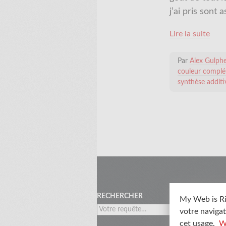
j’ai pris sont 
Lire la suite
Par
Alex Gulph
couleur complé
synthèse additi
Menu
RECHERCHER
My Web is Ri
votre navigat
cet usage.
W