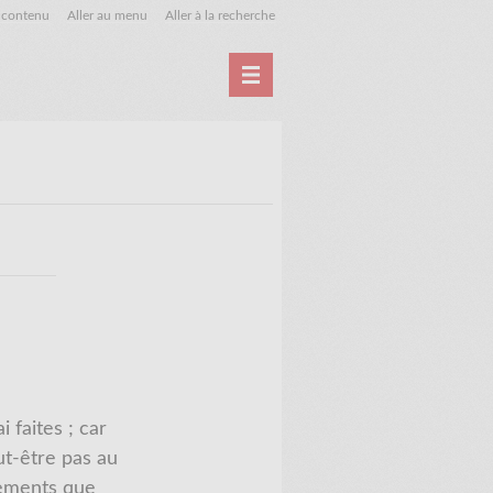
u contenu
Aller au menu
Aller à la recherche
Accueil
Archives
 faites ; car
ut-être pas au
ndements que