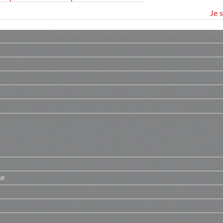
Je 
se