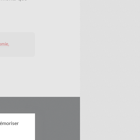
omie
mémoriser