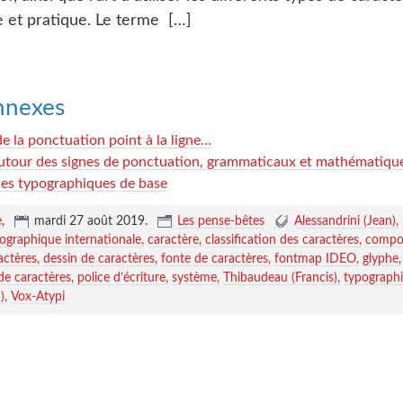
e et pratique. Le terme
[…]
onnexes
de la ponctuation point à la ligne…
autour des signes de ponctuation, grammaticaux et mathématiqu
les typographiques de base
e
,
mardi 27 août 2019
.
Les pense-bêtes
Alessandrini (Jean)
ographique internationale
caractère
classification des caractères
compos
actères
dessin de caractères
fonte de caractères
fontmap IDEO
glyphe
de caractères
police d’écriture
système
Thibaudeau (Francis)
typograph
)
Vox-Atypi