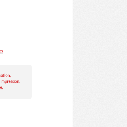
es
ition
impression
ie