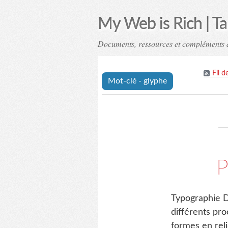
My Web is Rich | T
Documents, ressources et compléments 
Fil d
Mot-clé - glyphe
P
Typographie D
différents pro
formes en reli