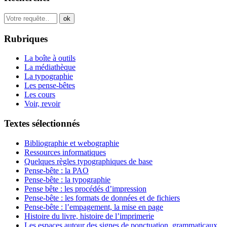
Rubriques
La boîte à outils
La médiathèque
La typographie
Les pense-bêtes
Les cours
Voir, revoir
Textes sélectionnés
Bibliographie et webographie
Ressources informatiques
Quelques règles typographiques de base
Pense-bête : la PAO
Pense-bête : la typographie
Pense bête : les procédés d’impression
Pense-bête : les formats de données et de fichiers
Pense-bête : l’empagement, la mise en page
Histoire du livre, histoire de l’imprimerie
Les espaces autour des signes de ponctuation, grammaticaux