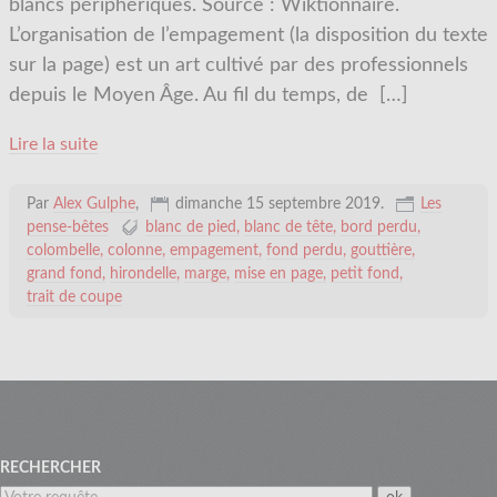
blancs périphériques. Source : Wiktionnaire.
L’organisation de l’empagement (la disposition du texte
sur la page) est un art cultivé par des professionnels
depuis le Moyen Âge. Au fil du temps, de
[…]
Lire la suite
Par
Alex Gulphe
,
dimanche 15 septembre 2019
.
Les
pense-bêtes
blanc de pied
blanc de tête
bord perdu
colombelle
colonne
empagement
fond perdu
gouttière
grand fond
hirondelle
marge
mise en page
petit fond
trait de coupe
Menu
RECHERCHER