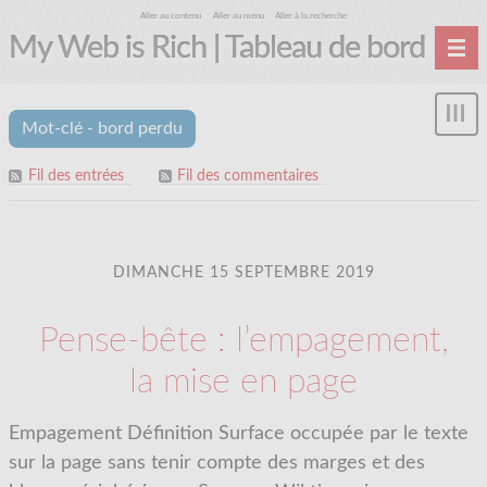
Aller au contenu
Aller au menu
Aller à la recherche
My Web is Rich | Tableau de bord
Accueil
Affi
Mot-clé - bord perdu
Archives
le
me
Fil des entrées
Fil des commentaires
DIMANCHE 15 SEPTEMBRE 2019
Pense-bête : l’empagement,
la mise en page
Empagement Définition Surface occupée par le texte
sur la page sans tenir compte des marges et des