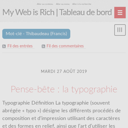
Aller au contenu
Aller au menu
Aller à la recherche
My Web is Rich | Tableau de bord
Accueil
Affi
Mot-clé - Thibaudeau (Francis)
Archives
le
me
Fil des entrées
Fil des commentaires
MARDI 27 AOÛT 2019
Pense-bête : la typographie
Typographie Définition La typographie (souvent
abrégée « typo ») désigne les différents procédés de
composition et d’impression utilisant des caractères
et des formes en relief, ainsi que l’art d’utiliser les