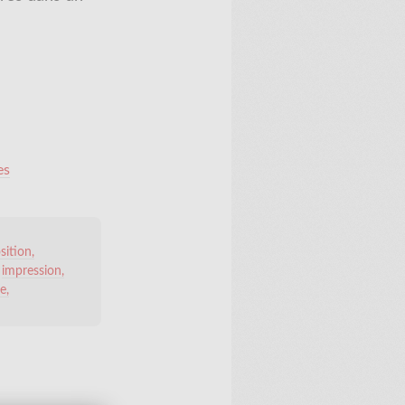
es
ition
impression
ie