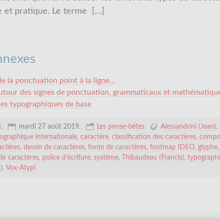
e et pratique. Le terme
[…]
onnexes
de la ponctuation point à la ligne…
autour des signes de ponctuation, grammaticaux et mathématiqu
les typographiques de base
e
,
mardi 27 août 2019
.
Les pense-bêtes
Alessandrini (Jean)
ographique internationale
caractère
classification des caractères
compos
actères
dessin de caractères
fonte de caractères
fontmap IDEO
glyphe
de caractères
police d’écriture
système
Thibaudeau (Francis)
typograph
)
Vox-Atypi