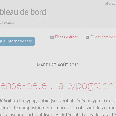
Aller a
ableau de bord
de cours.
Fil des entrées
Fil des comment
que internationale
MARDI 27 AOÛT 2019
ense-bête : la typograph
éfinition La typographie (souvent abrégée « typo ») dési
cédés de composition et d’impression utilisant des carac
ef, ainsi que l’art d’utiliser les différents types de carac