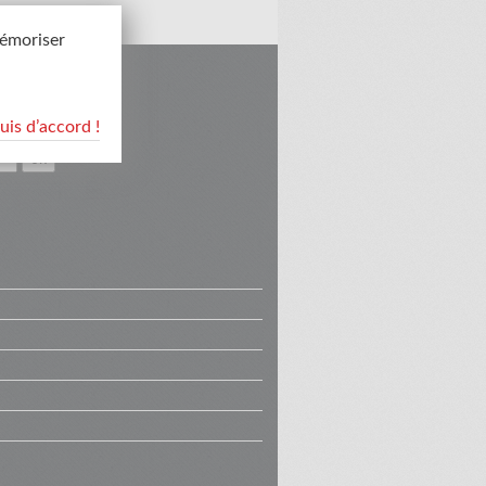
mémoriser
suis d’accord !