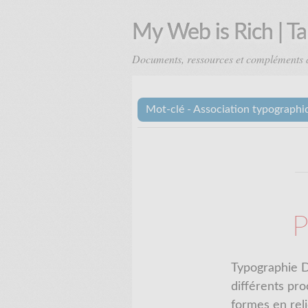
My Web is Rich | T
Documents, ressources et compléments 
Mot-clé - Association typographi
P
Typographie D
différents pro
formes en reli